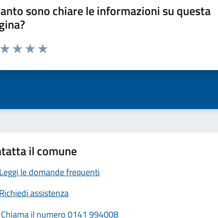
anto sono chiare le informazioni su questa
gina?
a da 1 a 5 stelle la pagina
ta 1 stelle su 5
Valuta 2 stelle su 5
Valuta 3 stelle su 5
Valuta 4 stelle su 5
Valuta 5 stelle su 5
tatta il comune
Leggi le domande frequenti
Richiedi assistenza
Chiama il numero 0141 994008