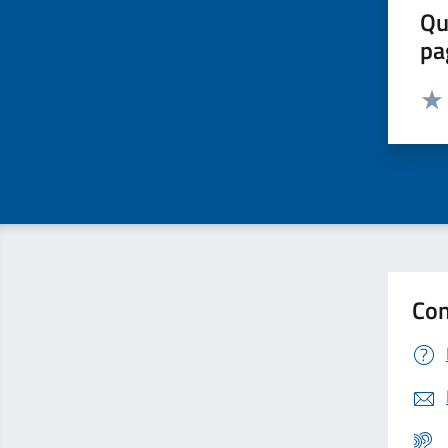
Qu
pa
Valut
Valu
Con