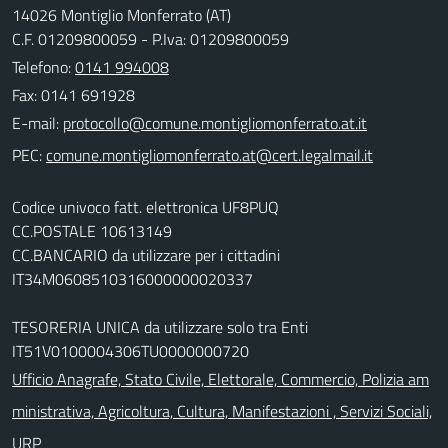
14026 Montiglio Monferrato (AT)
C.F. 01209800059 - P.Iva: 01209800059
Telefono:
0141 994008
Fax: 0141 691928
E-mail:
PEC:
Codice univoco fatt. elettronica UF8PUQ
CC.POSTALE 10613149
CC.BANCARIO da utilizzare per i cittadini
IT34M0608510316000000020337
TESORERIA UNICA da utilizzare solo tra Enti
IT51V0100004306TU0000000720
Ufficio Anagrafe, Stato Civile, Elettorale, Commercio, Polizia am
ministrativa, Agricoltura, Cultura, Manifestazioni , Servizi Sociali,
URP