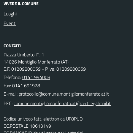
VIVERE IL COMUNE
Luoghi
Eventi
CONTATTI
Piazza Umberto I°, 1
14026 Montiglio Monferrato (AT)
C.F. 01209800059 - P.Iva: 01209800059
Telefono:
0141 994008
Fax: 0141 691928
E-mail:
PEC:
Codice univoco fatt. elettronica UF8PUQ
CC.POSTALE 10613149
CC.BANCARIO da utilizzare per i cittadini