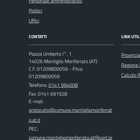
Personale amministrativo
Politici
Uffici
CONTATTI
LINK UTIL
Piazza Umberto I°, 1
Provincia
14026 Montiglio Monferrato (AT)
Regione
C.F. 01209800059 - P.Iva:
Calcolo 
01209800059
Telefono:
0141 994008
Fax: 0141 691928
E-mail:
PEC: