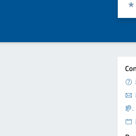
Valut
Valu
Con