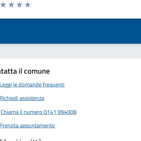
a da 1 a 5 stelle la pagina
ta 1 stelle su 5
Valuta 2 stelle su 5
Valuta 3 stelle su 5
Valuta 4 stelle su 5
Valuta 5 stelle su 5
tatta il comune
Leggi le domande frequenti
Richiedi assistenza
Chiama il numero 0141 994008
Prenota appuntamento