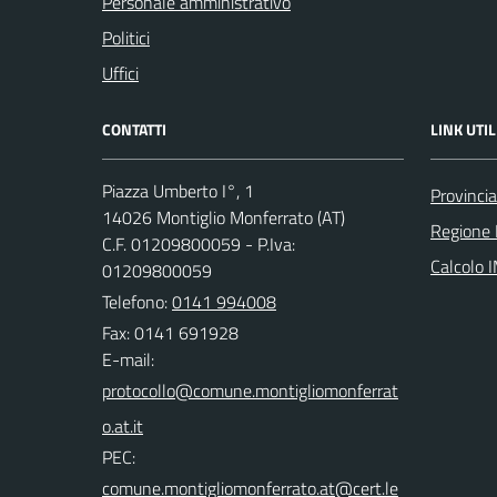
Personale amministrativo
Politici
Uffici
CONTATTI
LINK UTIL
Piazza Umberto I°, 1
Provincia
14026 Montiglio Monferrato (AT)
Regione
C.F. 01209800059 - P.Iva:
Calcolo 
01209800059
Telefono:
0141 994008
Fax: 0141 691928
E-mail:
PEC: