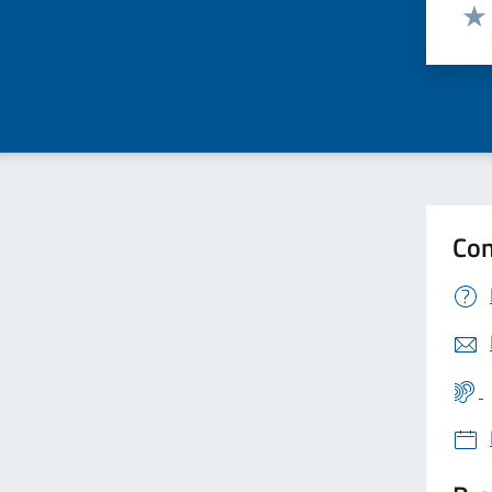
Valut
Valu
Con