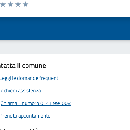
a da 1 a 5 stelle la pagina
ta 1 stelle su 5
Valuta 2 stelle su 5
Valuta 3 stelle su 5
Valuta 4 stelle su 5
Valuta 5 stelle su 5
tatta il comune
Leggi le domande frequenti
Richiedi assistenza
Chiama il numero 0141 994008
Prenota appuntamento