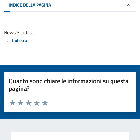
INDICE DELLA PAGINA
News Scaduta
Indietro
Quanto sono chiare le informazioni su questa
pagina?
Valuta da 1 a 5 stelle la pagina
Valuta 1 stelle su 5
Valuta 2 stelle su 5
Valuta 3 stelle su 5
Valuta 4 stelle su 5
Valuta 5 stelle su 5