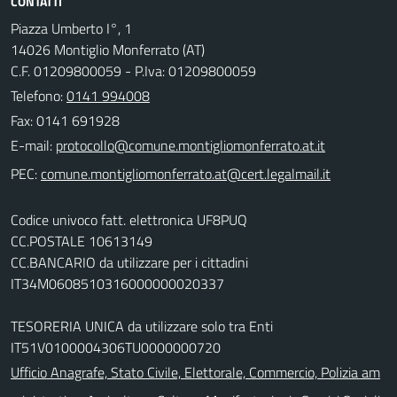
CONTATTI
Piazza Umberto I°, 1
14026 Montiglio Monferrato (AT)
C.F. 01209800059 - P.Iva: 01209800059
Telefono:
0141 994008
Fax: 0141 691928
E-mail:
PEC:
Codice univoco fatt. elettronica UF8PUQ
CC.POSTALE 10613149
CC.BANCARIO da utilizzare per i cittadini
IT34M0608510316000000020337
TESORERIA UNICA da utilizzare solo tra Enti
IT51V0100004306TU0000000720
Ufficio Anagrafe, Stato Civile, Elettorale, Commercio, Polizia am