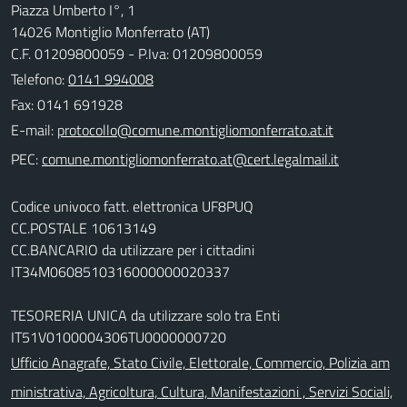
Piazza Umberto I°, 1
14026 Montiglio Monferrato (AT)
C.F. 01209800059 - P.Iva: 01209800059
Telefono:
0141 994008
Fax: 0141 691928
E-mail:
PEC:
Codice univoco fatt. elettronica UF8PUQ
CC.POSTALE 10613149
CC.BANCARIO da utilizzare per i cittadini
IT34M0608510316000000020337
TESORERIA UNICA da utilizzare solo tra Enti
IT51V0100004306TU0000000720
Ufficio Anagrafe, Stato Civile, Elettorale, Commercio, Polizia am
ministrativa, Agricoltura, Cultura, Manifestazioni , Servizi Sociali,