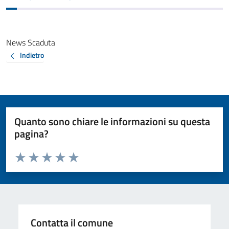
News Scaduta
Indietro
Quanto sono chiare le informazioni su questa
pagina?
Valuta da 1 a 5 stelle la pagina
Valuta 1 stelle su 5
Valuta 2 stelle su 5
Valuta 3 stelle su 5
Valuta 4 stelle su 5
Valuta 5 stelle su 5
Contatta il comune