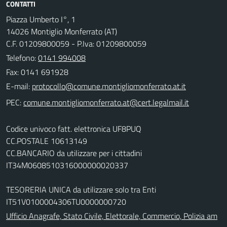
CONTATTI
Piazza Umberto I°, 1
14026 Montiglio Monferrato (AT)
C.F. 01209800059 - P.Iva: 01209800059
Telefono:
0141 994008
Fax: 0141 691928
E-mail:
PEC:
Codice univoco fatt. elettronica UF8PUQ
CC.POSTALE 10613149
CC.BANCARIO da utilizzare per i cittadini
IT34M0608510316000000020337
TESORERIA UNICA da utilizzare solo tra Enti
IT51V0100004306TU0000000720
Ufficio Anagrafe, Stato Civile, Elettorale, Commercio, Polizia am