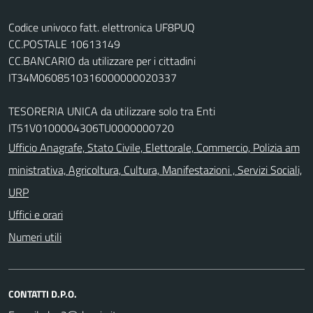
Codice univoco fatt. elettronica UF8PUQ
CC.POSTALE 10613149
CC.BANCARIO da utilizzare per i cittadini
IT34M0608510316000000020337
TESORERIA UNICA da utilizzare solo tra Enti
IT51V0100004306TU0000000720
Ufficio Anagrafe, Stato Civile, Elettorale, Commercio, Polizia am
ministrativa, Agricoltura, Cultura, Manifestazioni , Servizi Sociali,
URP
Uffici e orari
Numeri utili
CONTATTI D.P.O.