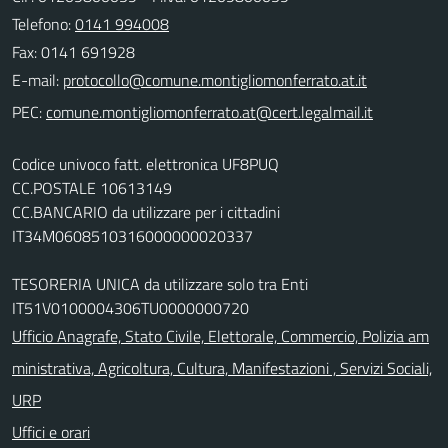
Telefono:
0141 994008
Fax: 0141 691928
E-mail:
PEC:
Codice univoco fatt. elettronica UF8PUQ
CC.POSTALE 10613149
CC.BANCARIO da utilizzare per i cittadini
IT34M0608510316000000020337
TESORERIA UNICA da utilizzare solo tra Enti
IT51V0100004306TU0000000720
Ufficio Anagrafe, Stato Civile, Elettorale, Commercio, Polizia am
ministrativa, Agricoltura, Cultura, Manifestazioni , Servizi Sociali,
URP
Uffici e orari