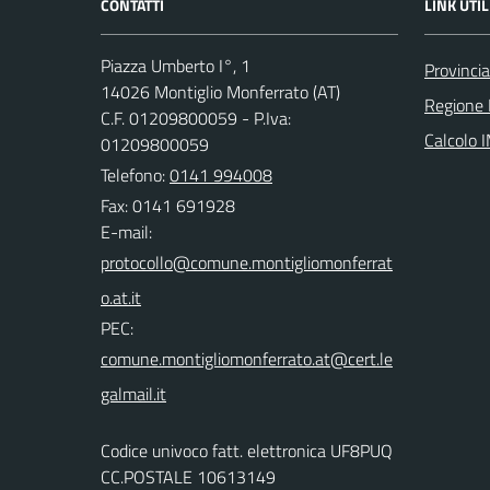
CONTATTI
LINK UTIL
Piazza Umberto I°, 1
Provincia
14026 Montiglio Monferrato (AT)
Regione
C.F. 01209800059 - P.Iva:
Calcolo 
01209800059
Telefono:
0141 994008
Fax: 0141 691928
E-mail:
PEC:
Codice univoco fatt. elettronica UF8PUQ
CC.POSTALE 10613149