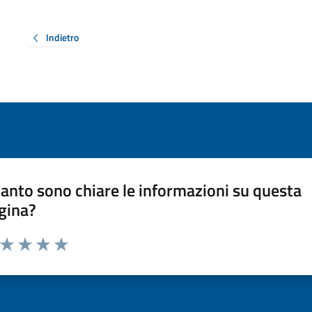
Indietro
anto sono chiare le informazioni su questa
gina?
a da 1 a 5 stelle la pagina
ta 1 stelle su 5
Valuta 2 stelle su 5
Valuta 3 stelle su 5
Valuta 4 stelle su 5
Valuta 5 stelle su 5