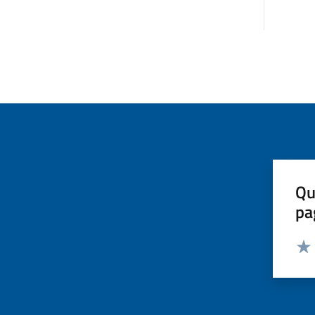
Qu
pa
Valut
Valu