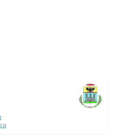
t
.it