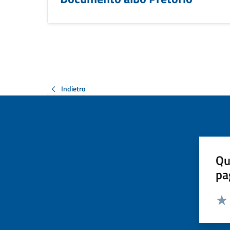
Indietro
Qu
pa
Valut
Valu