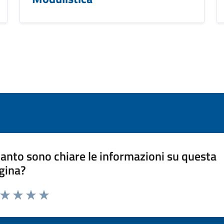
anto sono chiare le informazioni su questa
gina?
a da 1 a 5 stelle la pagina
ta 1 stelle su 5
Valuta 2 stelle su 5
Valuta 3 stelle su 5
Valuta 4 stelle su 5
Valuta 5 stelle su 5