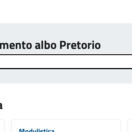
umento albo Pretorio
a
Modulistica