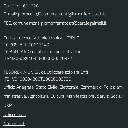
Fax: 0141 691928
E-mail:
PEC:
Codice univoco fatt. elettronica UF8PUQ
CC.POSTALE 10613149
CC.BANCARIO da utilizzare per i cittadini
IT34M0608510316000000020337
TESORERIA UNICA da utilizzare solo tra Enti
IT51V0100004306TU0000000720
Ufficio Anagrafe, Stato Civile, Elettorale, Commercio, Polizia am
ministrativa, Agricoltura, Cultura, Manifestazioni , Servizi Sociali,
URP
Uffici e orari
Numeri utili