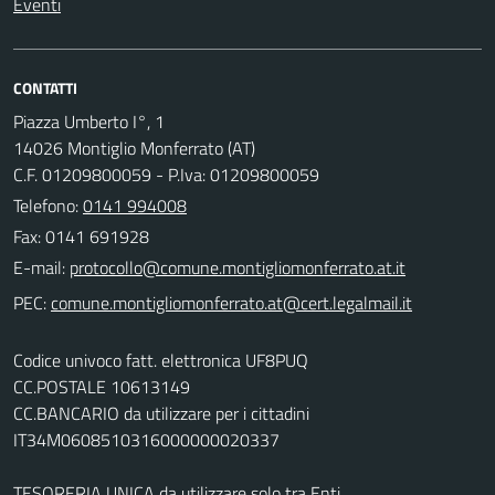
Eventi
CONTATTI
Piazza Umberto I°, 1
14026 Montiglio Monferrato (AT)
C.F. 01209800059 - P.Iva: 01209800059
Telefono:
0141 994008
Fax: 0141 691928
E-mail:
PEC:
Codice univoco fatt. elettronica UF8PUQ
CC.POSTALE 10613149
CC.BANCARIO da utilizzare per i cittadini
IT34M0608510316000000020337
TESORERIA UNICA da utilizzare solo tra Enti