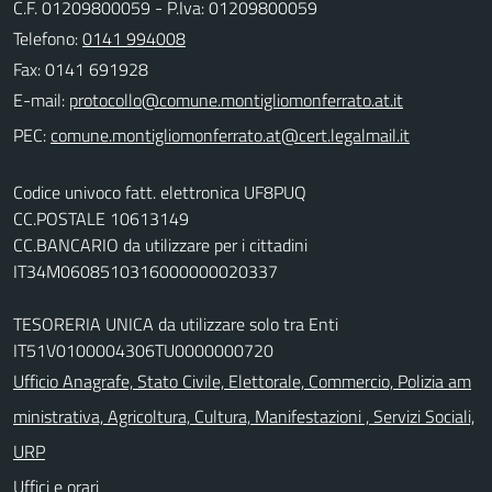
C.F. 01209800059 - P.Iva: 01209800059
Telefono:
0141 994008
Fax: 0141 691928
E-mail:
PEC:
Codice univoco fatt. elettronica UF8PUQ
CC.POSTALE 10613149
CC.BANCARIO da utilizzare per i cittadini
IT34M0608510316000000020337
TESORERIA UNICA da utilizzare solo tra Enti
IT51V0100004306TU0000000720
Ufficio Anagrafe, Stato Civile, Elettorale, Commercio, Polizia am
ministrativa, Agricoltura, Cultura, Manifestazioni , Servizi Sociali,
URP
Uffici e orari